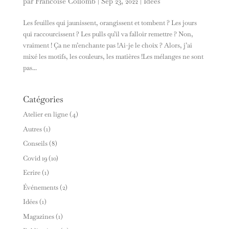
par
Francoise Collomb
|
Sep 23, 2022
|
Idées
Les feuilles qui jaunissent, orangissent et tombent ? Les jours
qui raccourcissent ? Les pulls qu’il va falloir remettre ? Non,
vraiment ! Ça ne m’enchante pas !Ai-je le choix ? Alors, j’ai
mixé les motifs, les couleurs, les matières !Les mélanges ne sont
pas...
Catégories
Atelier en ligne
(4)
Autres
(1)
Conseils
(8)
Covid 19
(10)
Ecrire
(1)
Événements
(2)
Idées
(1)
Magazines
(1)