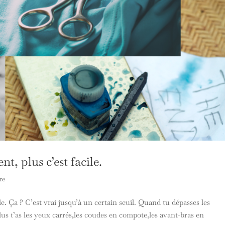
ent, plus c’est facile.
re
cile. Ça ? C’est vrai jusqu’à un certain seuil. Quand tu dépasses les
lus t’as les yeux carrés,les coudes en compote,les avant-bras en