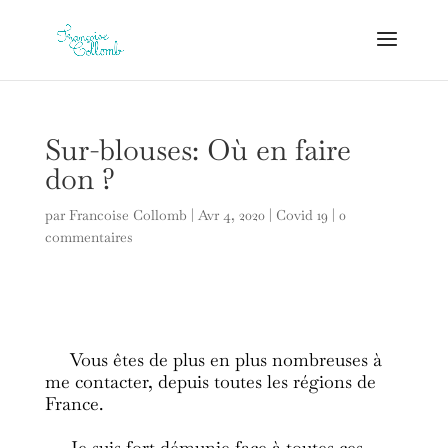
Sur-blouses: Où en faire
don ?
par
Francoise Collomb
|
Avr 4, 2020
|
Covid 19
|
0
commentaires
Vous êtes de plus en plus nombreuses à
me contacter, depuis toutes les régions de
France.
Je suis fort démunie face à toutes ces