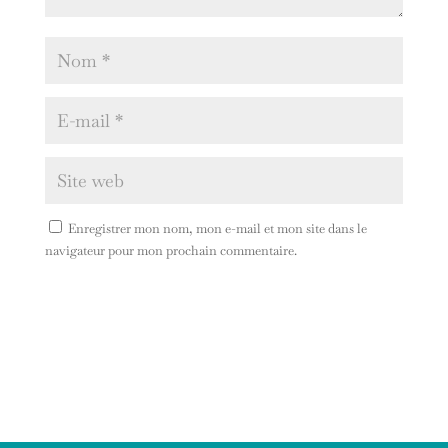
Enregistrer mon nom, mon e-mail et mon site dans le
navigateur pour mon prochain commentaire.
A
l
t
e
r
n